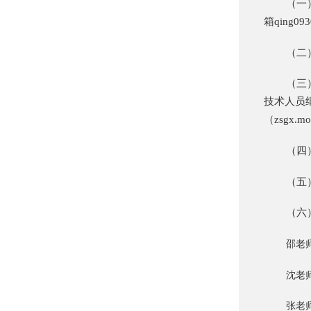
（一
箱qing
（二
（三
技术人员
（zsgx.
（四
（五
（六
邵老师 
沈老师 
张老师 