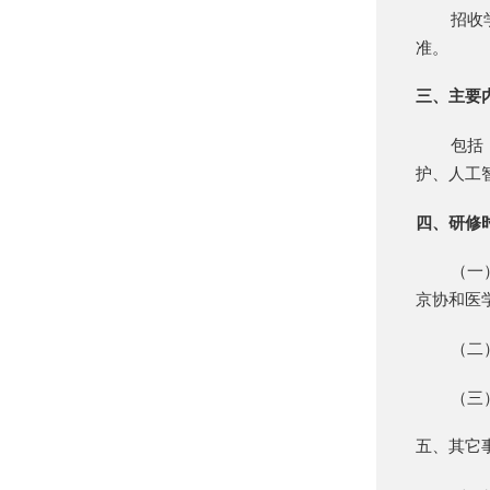
招收
准。
三、主要
包括
护、人工
四、研修
（一
京协和医
（二
（三
五、其它