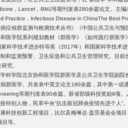
f Medicine，Lancet，BMJ等期刊发表280余篇论文。主编出
ry and Practice，Infectious Disease in ChinaTh
染病症候群监测与检测技术丛书》《中国公共卫生与预
协和医学院系列规划教材《群医学》《如何践行群医学
家科学技术进步特等奖（2017年）和国家科学技术进步
控制和监测预警、卫生应急和公共卫生管理研究。目前
相关研究。
医学科学院北京协和医学院群医学及公共卫生学院副院
学。共发表中英文论文190余篇，其中第一或通讯作者在La
tions、Engineering等期刊发表90余篇。获省部级科
”抗疫特别人物，民革中央“抗击新冠肺炎疫情先进个人”
康科技创新工程项目，比尔及梅琳达·盖茨基金会项
项目等。